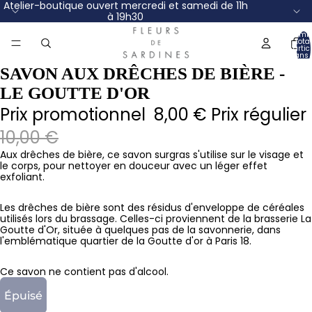
Atelier-boutique ouvert mercredi et samedi de 11h
à 19h30
Nomb
total
d’artic
dans 
panier
SAVON AUX DRÊCHES DE BIÈRE -
LE GOUTTE D'OR
Prix promotionnel
8,00 €
Prix régulier
10,00 €
Aux drêches de bière, ce savon surgras s'utilise sur le visage et
le corps, pour nettoyer en douceur avec un léger effet
exfoliant.
Les drêches de bière sont des résidus d'enveloppe de céréales
utilisés lors du brassage. Celles-ci proviennent de la brasserie La
Goutte d'Or, située à quelques pas de la savonnerie, dans
l'emblématique quartier de la Goutte d'or à Paris 18.
Ce savon ne contient pas d'alcool.
Épuisé