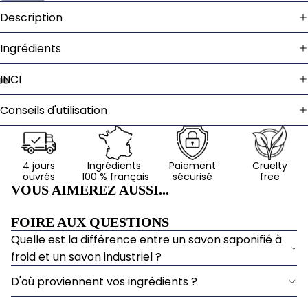
Description
Ingrédients
INCI
Ouvrir
Ouvrir
Ouvrir
Conseils d'utilisation
l’image
l’image
l’image
en
en
en
plein
plein
plein
4 jours
Ingrédients
Paiement
Cruelty
écran
écran
écran
ouvrés
100 % français
sécurisé
free
VOUS AIMEREZ AUSSI...
FOIRE AUX QUESTIONS
Quelle est la différence entre un savon saponifié à
froid et un savon industriel ?
D'où proviennent vos ingrédients ?